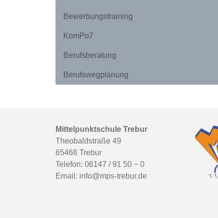
Bewerbungstraining
KomPo7
Berufsberatung
Berufswegplanung
Mittelpunktschule Trebur
Theobaldstraße 49
65468 Trebur
Telefon: 06147 / 91 50 − 0
Email:
info@mps-trebur.de